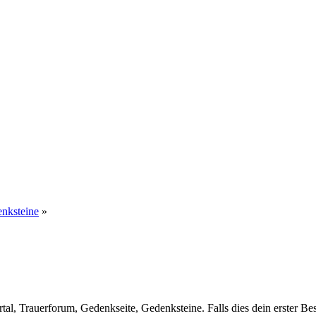
enksteine
»
al, Trauerforum, Gedenkseite, Gedenksteine. Falls dies dein erster Besuc