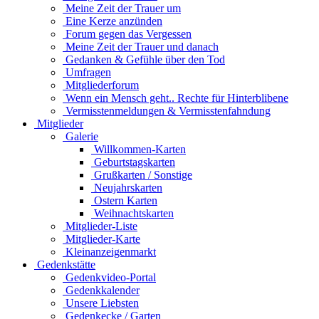
Meine Zeit der Trauer um
Eine Kerze anzünden
Forum gegen das Vergessen
Meine Zeit der Trauer und danach
Gedanken & Gefühle über den Tod
Umfragen
Mitgliederforum
Wenn ein Mensch geht.. Rechte für Hinterblibene
Vermisstenmeldungen & Vermisstenfahndung
Mitglieder
Galerie
Willkommen-Karten
Geburtstagskarten
Grußkarten / Sonstige
Neujahrskarten
Ostern Karten
Weihnachtskarten
Mitglieder-Liste
Mitglieder-Karte
Kleinanzeigenmarkt
Gedenkstätte
Gedenkvideo-Portal
Gedenkkalender
Unsere Liebsten
Gedenkecke / Garten