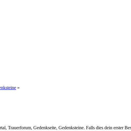
enksteine
»
al, Trauerforum, Gedenkseite, Gedenksteine. Falls dies dein erster Besuc