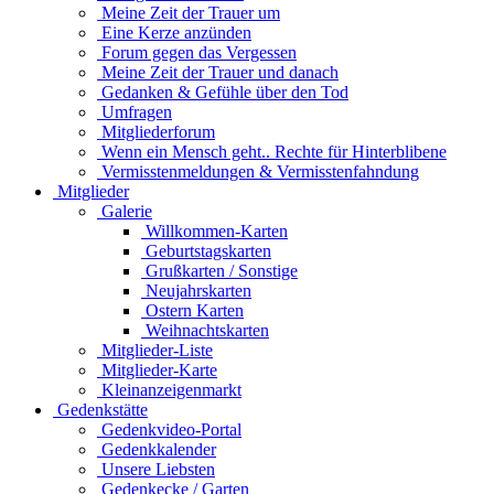
Meine Zeit der Trauer um
Eine Kerze anzünden
Forum gegen das Vergessen
Meine Zeit der Trauer und danach
Gedanken & Gefühle über den Tod
Umfragen
Mitgliederforum
Wenn ein Mensch geht.. Rechte für Hinterblibene
Vermisstenmeldungen & Vermisstenfahndung
Mitglieder
Galerie
Willkommen-Karten
Geburtstagskarten
Grußkarten / Sonstige
Neujahrskarten
Ostern Karten
Weihnachtskarten
Mitglieder-Liste
Mitglieder-Karte
Kleinanzeigenmarkt
Gedenkstätte
Gedenkvideo-Portal
Gedenkkalender
Unsere Liebsten
Gedenkecke / Garten