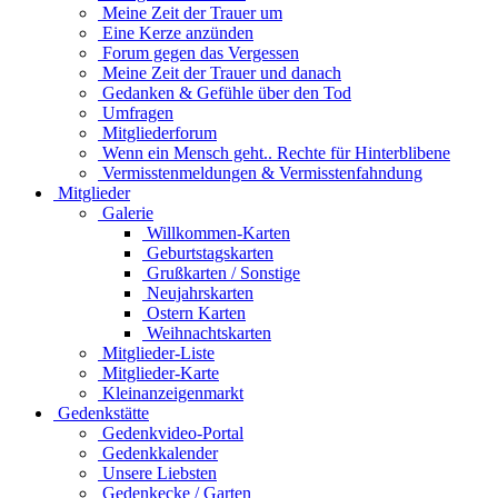
Meine Zeit der Trauer um
Eine Kerze anzünden
Forum gegen das Vergessen
Meine Zeit der Trauer und danach
Gedanken & Gefühle über den Tod
Umfragen
Mitgliederforum
Wenn ein Mensch geht.. Rechte für Hinterblibene
Vermisstenmeldungen & Vermisstenfahndung
Mitglieder
Galerie
Willkommen-Karten
Geburtstagskarten
Grußkarten / Sonstige
Neujahrskarten
Ostern Karten
Weihnachtskarten
Mitglieder-Liste
Mitglieder-Karte
Kleinanzeigenmarkt
Gedenkstätte
Gedenkvideo-Portal
Gedenkkalender
Unsere Liebsten
Gedenkecke / Garten