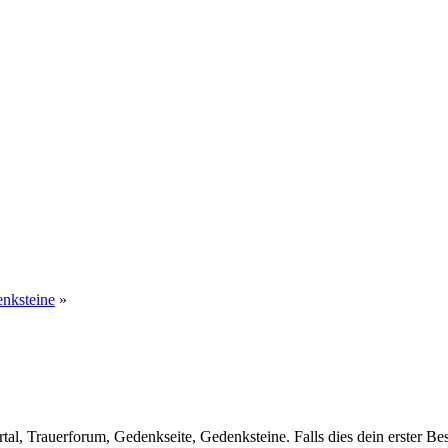
enksteine
»
al, Trauerforum, Gedenkseite, Gedenksteine. Falls dies dein erster Besuc