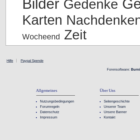
Bilder
Ge
Gedenke
Karten
Nachdenke
Zeit
Wocheend
Hilfe
Paypal Spende
Forensoftware:
Burn
Allgemeines
Über Uns
Nutzungsbedingungen
Seitengeschichte
Forumregeln
Unserer Team
Datenschutz
Unsere Banner
Impressum
Kontakt