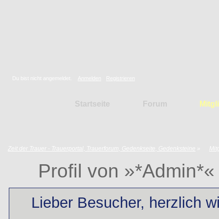
Zeit der Trauer -
Trauerportal,
Trauerforum,
Gedenkseite,
Gedenksteine
Du bist nicht angemeldet.
Anmelden
Registrieren
Startseite
Forum
Mitgl
Zeit der Trauer - Trauerportal, Trauerforum, Gedenkseite, Gedenksteine
»
Mit
Profil von »*Admin*«
Lieber Besucher, herzlich wi