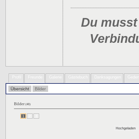
Du musst 
Verbind
Profil
Freunde
Galerie
Gästebuch
Danksagungen
Geden
Übersicht
Bilder
Bilder
(48)
1
2
3
Hochgeladen