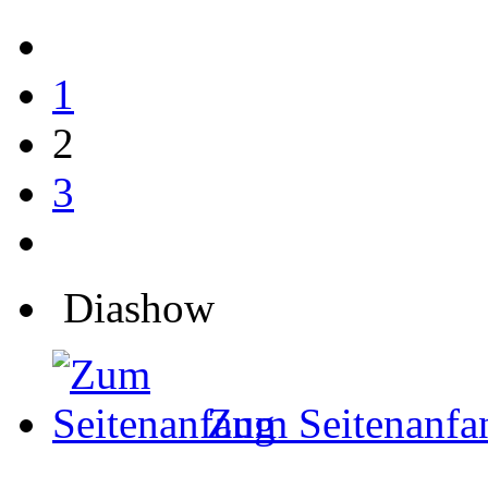
1
2
3
Diashow
Zum Seitenanfa