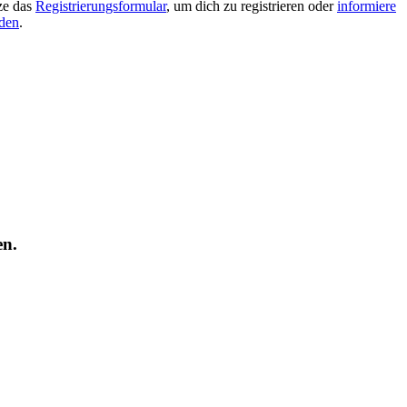
tze das
Registrierungsformular
, um dich zu registrieren oder
informiere
lden
.
en.