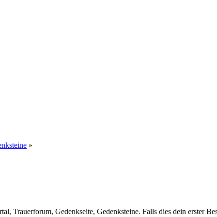
enksteine
»
al, Trauerforum, Gedenkseite, Gedenksteine. Falls dies dein erster Besuc