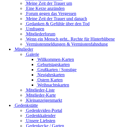
Meine Zeit der Trauer um
Eine Kerze anzünden
Forum gegen das Vergessen
Meine Zeit der Trauer und danach
Gedanken & Gefühle über den Tod
Umfragen
Mitgliederforum
Wenn ein Mensch geht.. Rechte für Hinterblibene
Vermisstenmeldungen & Vermisstenfahndung
Mitglieder
Galerie
Willkommen-Karten
Geburtstagskarten
Grußkarten / Sonstige
Neujahrskarten
Ostern Karten
Weihnachtskarten
Mitglieder-Liste
Mitglieder-Karte
Kleinanzeigenmarkt
Gedenkstätte
Gedenkvideo-Portal
Gedenkkalender
Unsere Liebsten
Gedenkecke / Garten