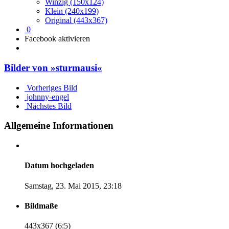
Winzig (150x124)
Klein (240x199)
Original (443x367)
0
Facebook aktivieren
Bilder von »sturmausi«
Vorheriges Bild
johnny-engel
Nächstes Bild
Allgemeine Informationen
Datum hochgeladen
Samstag, 23. Mai 2015, 23:18
Bildmaße
443x367 (6:5)