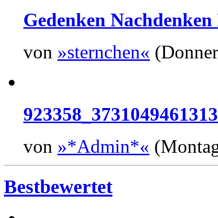
Gedenken Nachdenken 
von
»sternchen«
(Donners
923358_373104946131
von
»*Admin*«
(Montag,
Bestbewertet