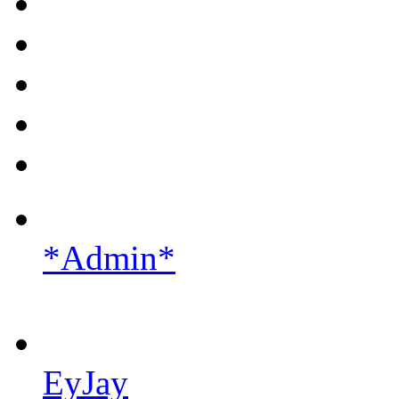
*Admin*
EyJay